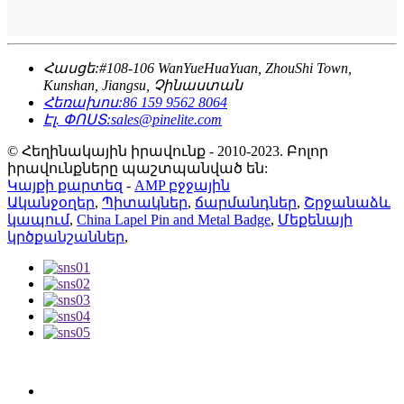
Հասցե:
#108-106 WanYueHuaYuan, ZhouShi Town,
Kunshan, Jiangsu, Չինաստան
Հեռախոս:
86 159 9562 8064
Էլ. ՓՈՍՏ:
sales@pinelite.com
© Հեղինակային իրավունք - 2010-2023. Բոլոր
իրավունքները պաշտպանված են:
Կայքի քարտեզ
-
AMP բջջային
Ականջօղեր
,
Պիտակներ
,
ճարմանդներ
,
Շրջանաձև
կապում
,
China Lapel Pin and Metal Badge
,
Մեքենայի
կրծքանշաններ
,