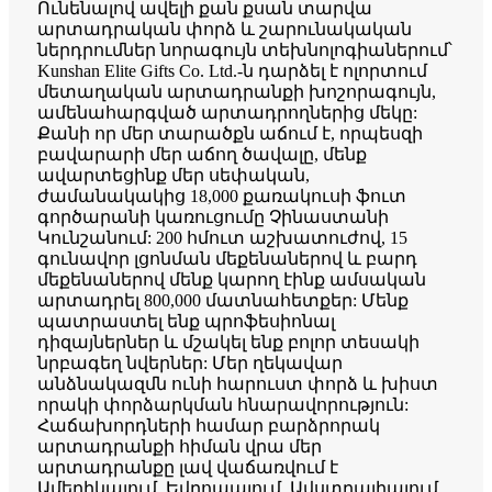
Ունենալով ավելի քան քսան տարվա
արտադրական փորձ և շարունակական
ներդրումներ նորագույն տեխնոլոգիաներում՝
Kunshan Elite Gifts Co. Ltd.-ն դարձել է ոլորտում
մետաղական արտադրանքի խոշորագույն,
ամենահարգված արտադրողներից մեկը:
Քանի որ մեր տարածքն աճում է, որպեսզի
բավարարի մեր աճող ծավալը, մենք
ավարտեցինք մեր սեփական,
ժամանակակից 18,000 քառակուսի ֆուտ
գործարանի կառուցումը Չինաստանի
Կունշանում: 200 հմուտ աշխատուժով, 15
գունավոր լցոնման մեքենաներով և բարդ
մեքենաներով մենք կարող էինք ամսական
արտադրել 800,000 մատնահետքեր: Մենք
պատրաստել ենք պրոֆեսիոնալ
դիզայներներ և մշակել ենք բոլոր տեսակի
նրբագեղ նվերներ: Մեր ղեկավար
անձնակազմն ունի հարուստ փորձ և խիստ
որակի փորձարկման հնարավորություն:
Հաճախորդների համար բարձրորակ
արտադրանքի հիման վրա մեր
արտադրանքը լավ վաճառվում է
Ամերիկայում, Եվրոպայում, Ավստրալիայում,